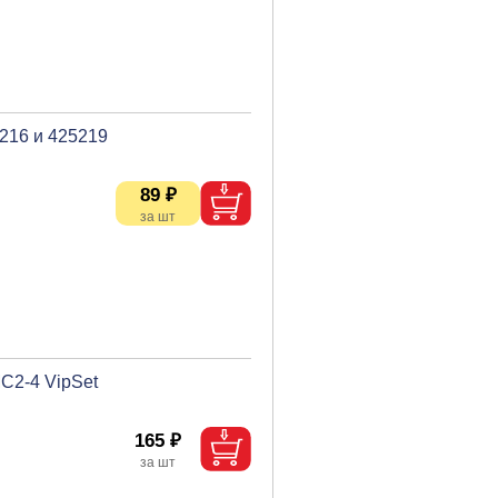
216 и 425219
89 ₽
C2-4 VipSet
165 ₽