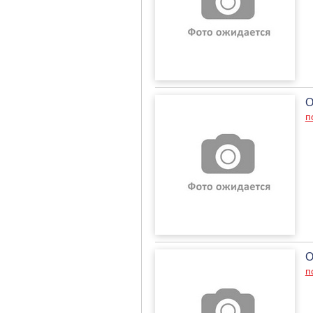
О
п
О
п