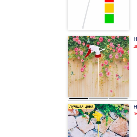
Н
п
Н
п