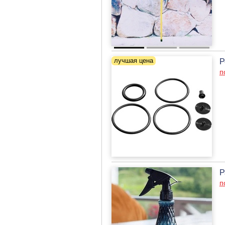
Р
п
Р
п