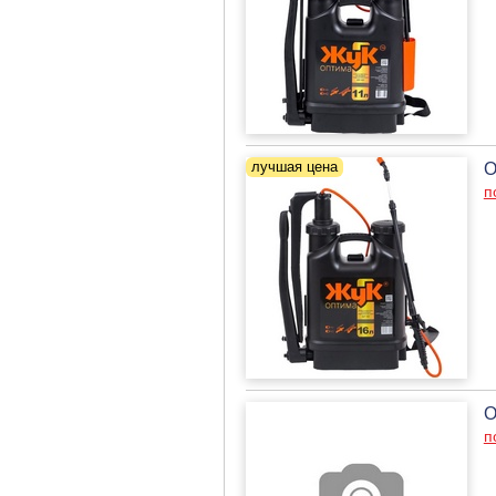
О
п
О
п