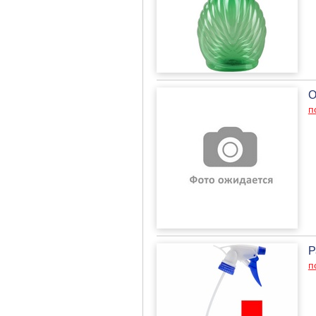
О
п
Р
п