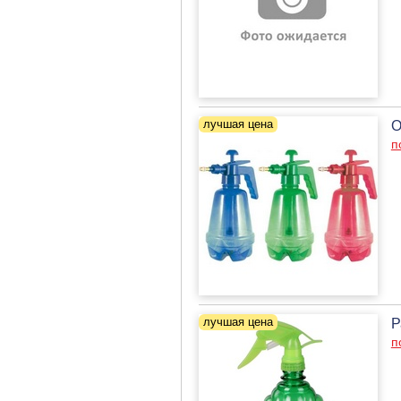
О
п
Р
п