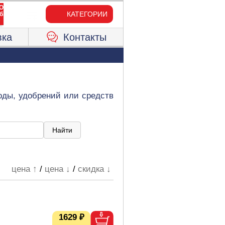
КАТЕГОРИИ
вка
Контакты
оды, удобрений или средств
цена ↑
/
цена ↓
/
скидка ↓
1629 ₽