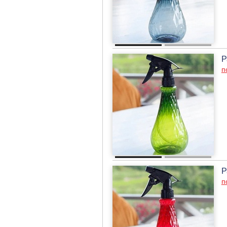
Р
п
Р
п