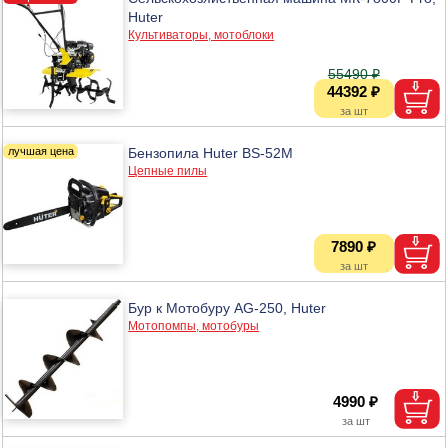
Huter
Культиваторы, мотоблоки
55490 ₽
44392 ₽
Бензопила Huter BS-52M
Цепные пилы
7890 ₽
Бур к Мотобуру AG-250, Huter
Мотопомпы, мотобуры
4990 ₽