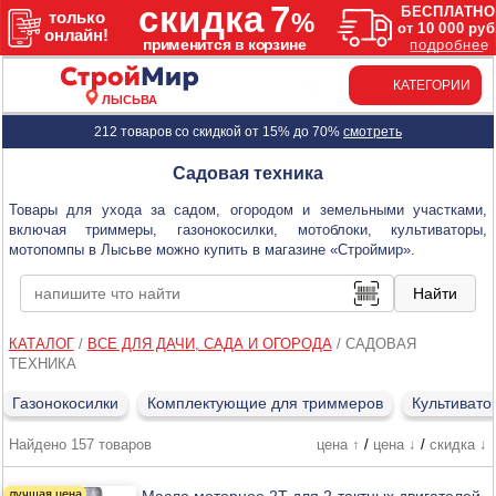
КАТЕГОРИИ
ЛЫСЬВА
212 товаров со скидкой от 15% до 70%
смотреть
Садовая техника
Товары для ухода за садом, огородом и земельными участками,
включая триммеры, газонокосилки, мотоблоки, культиваторы,
мотопомпы в Лысьве можно купить в магазине «Строймир».
КАТАЛОГ
/
ВСЕ ДЛЯ ДАЧИ, САДА И ОГОРОДА
/
САДОВАЯ
ТЕХНИКА
Газонокосилки
Комплектующие для триммеров
Культивато
Найдено 157 товаров
цена ↑
/
цена ↓
/
скидка ↓
Масло моторное 2Т для 2-тактных двигателей