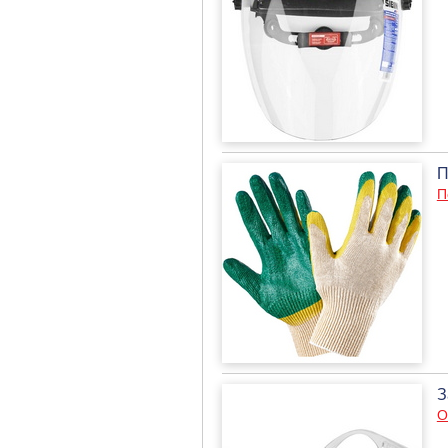
П
П
З
О