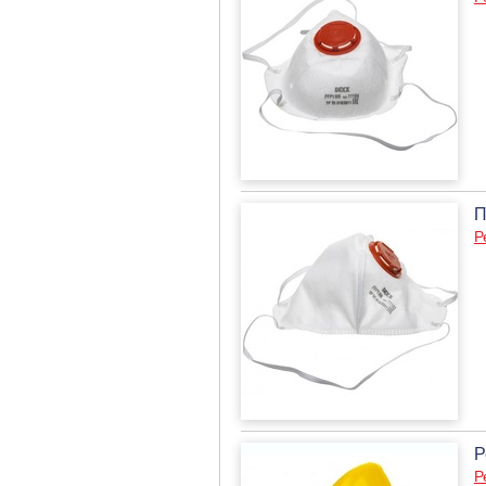
П
Р
Р
Р