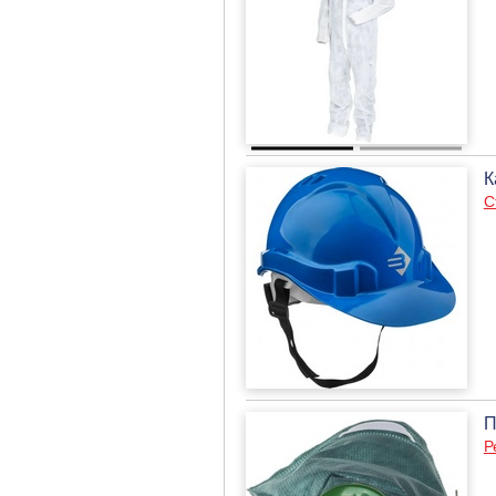
К
С
П
Р