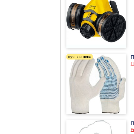
П
П
П
Р