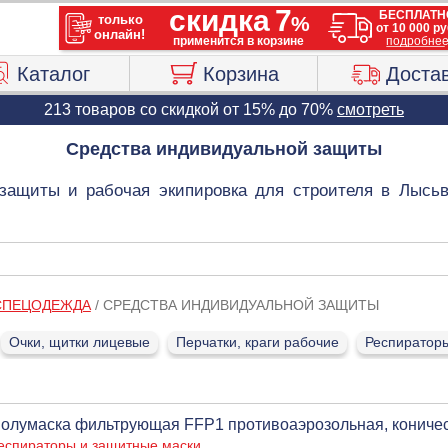
Каталог
Корзина
Доста
213 товаров со скидкой от 15% до 70%
смотреть
Средства индивидуальной защиты
защиты и рабочая экипировка для строителя в Лысьв
 СПЕЦОДЕЖДА
/
СРЕДСТВА ИНДИВИДУАЛЬНОЙ ЗАЩИТЫ
Очки, щитки лицевые
Перчатки, краги рабочие
Респираторы
олумаска фильтрующая FFP1 противоаэрозольная, коничес
еспираторы и защитные маски