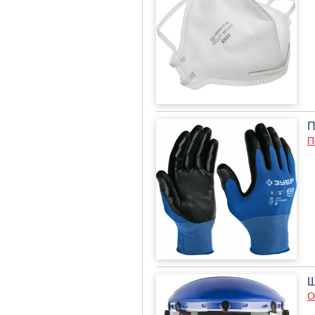
П
П
Щ
О