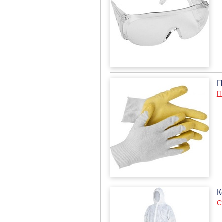
П
П
К
С