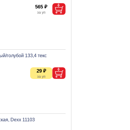
565 ₽
ый/голубой 133,4 текс
29 ₽
кая, Dexx 11103