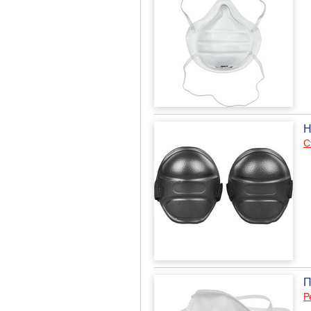
Н
С
П
Р