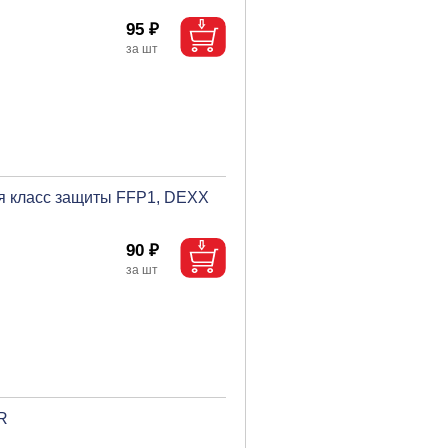
95 ₽
я класс защиты FFP1, DEXX
90 ₽
R