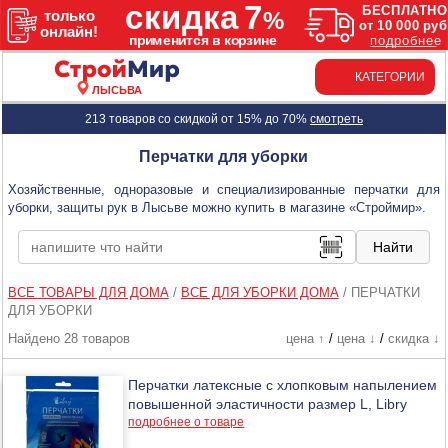
КАТЕГОРИИ
ЛЫСЬВА
213 товаров со скидкой от 15% до 70%
смотреть
Перчатки для уборки
Хозяйственные, одноразовые и специализированные перчатки для
уборки, защиты рук в Лысьве можно купить в магазине «Строймир».
ВСЕ ТОВАРЫ ДЛЯ ДОМА
/
ВСЕ ДЛЯ УБОРКИ ДОМА
/
ПЕРЧАТКИ
ДЛЯ УБОРКИ
Найдено 28 товаров
цена ↑
/
цена ↓
/
скидка ↓
Перчатки латексные с хлопковым напылением
повышенной эластичности размер L, Libry
подробнее о товаре