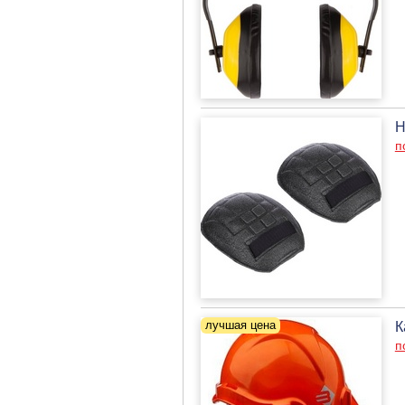
Н
п
К
п