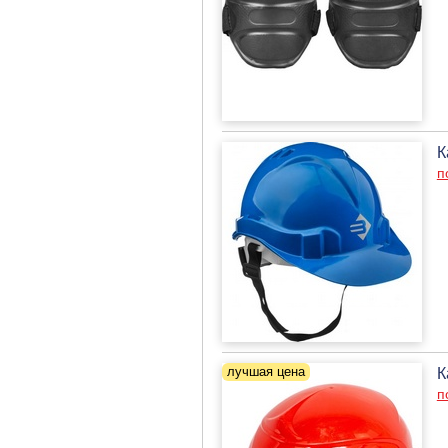
К
п
К
п