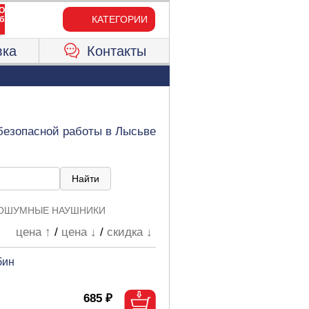
КАТЕГОРИИ
вка
Контакты
безопасной работы в Лысьве
ВОШУМНЫЕ НАУШНИКИ
цена ↑
/
цена ↓
/
скидка ↓
бин
685 ₽