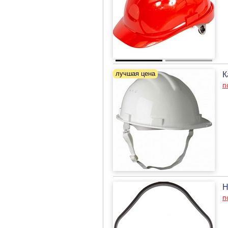
К
п
Н
п