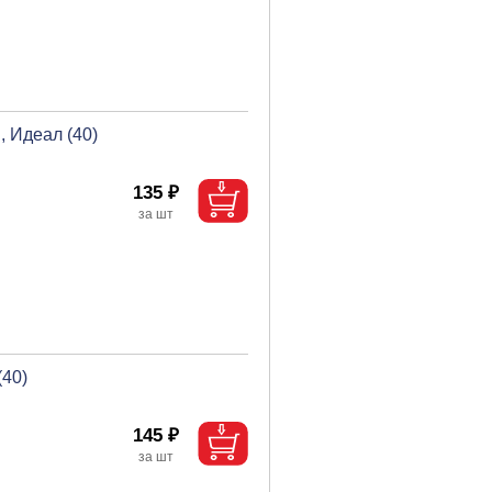
, Идеал (40)
135 ₽
(40)
145 ₽