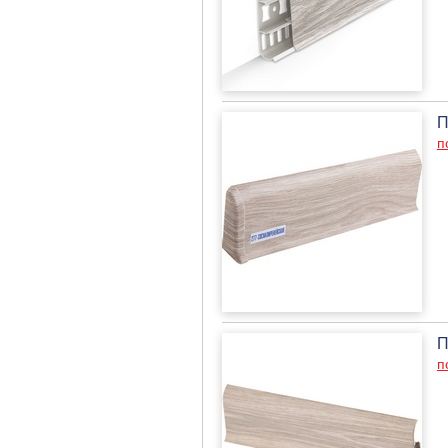
П
п
П
п