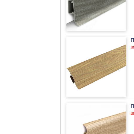
П
п
П
п