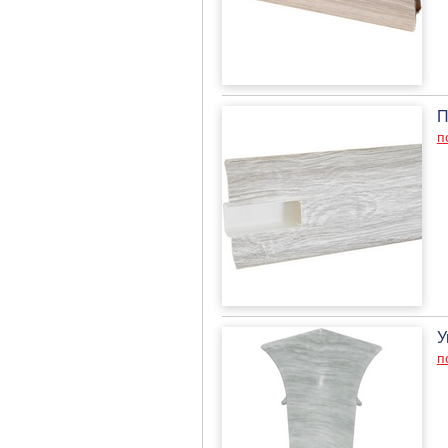
П
п
У
п