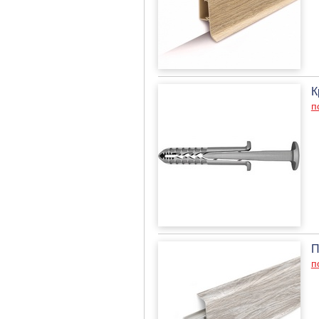
К
п
П
п