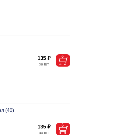
135 ₽
л (40)
135 ₽