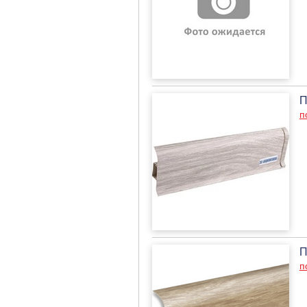
П
п
П
п