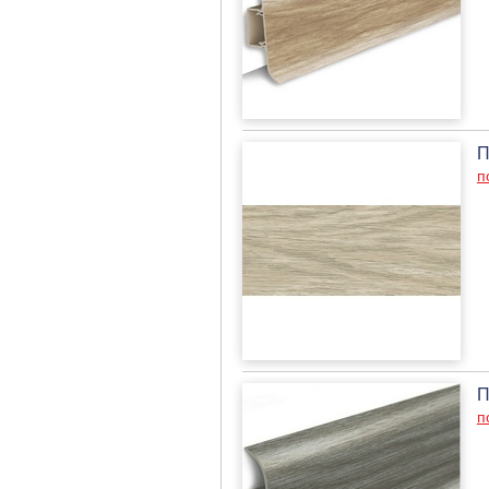
П
п
П
п