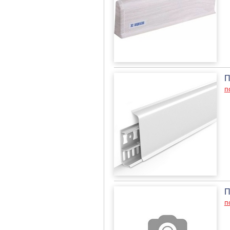
П
п
П
п