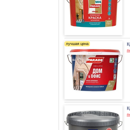
К
п
К
п