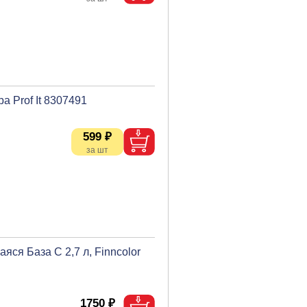
а Prof It 8307491
599 ₽
яся База С 2,7 л, Finncolor
1750 ₽