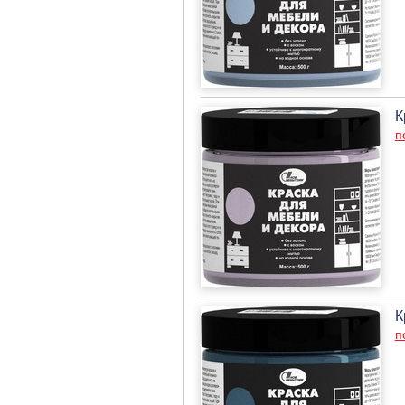
К
п
К
п