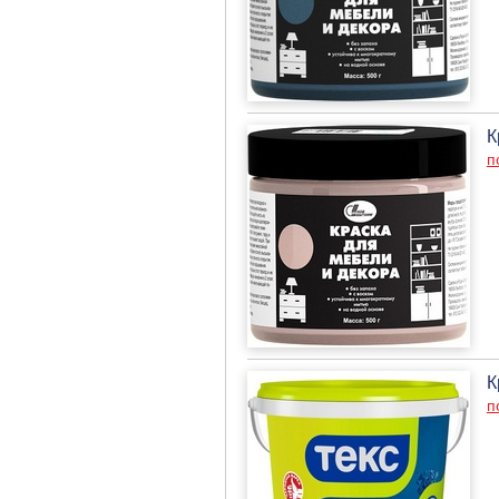
К
п
К
п