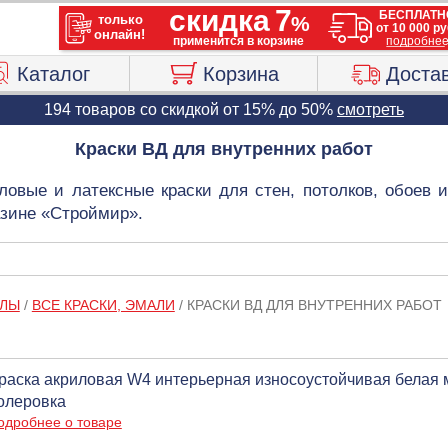
Каталог
Корзина
Доста
194 товаров со скидкой от 15% до 50%
смотреть
Краски ВД для внутренних работ
ловые и латексные краски для стен, потолков, обоев и
азине «Строймир».
АЛЫ
/
ВСЕ КРАСКИ, ЭМАЛИ
/
КРАСКИ ВД ДЛЯ ВНУТРЕННИХ РАБОТ
раска акриловая W4 интерьерная износоустойчивая белая м
олеровка
одробнее о товаре