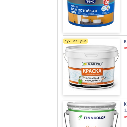
К
п
К
1
п