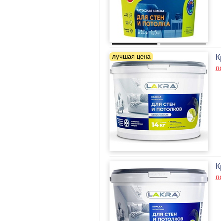
К
п
К
п