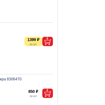
1399 ₽
акра 8306470
850 ₽