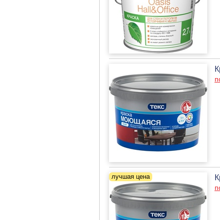
К
п
К
п