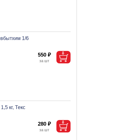
овбытхим 1/6
550 ₽
,5 кг, Текс
280 ₽