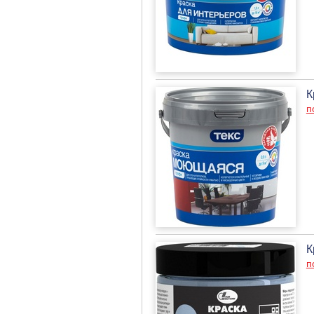
К
п
К
п