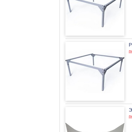
Р
п
Э
п