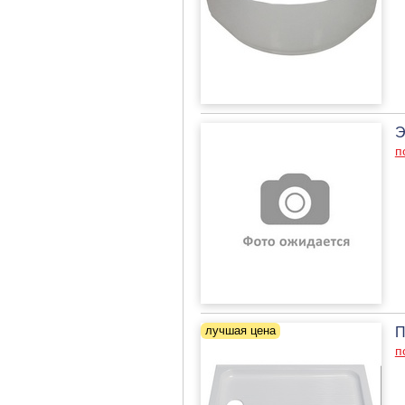
Э
п
П
п