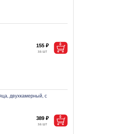
155 ₽
сяца, двухкамерный, с
389 ₽