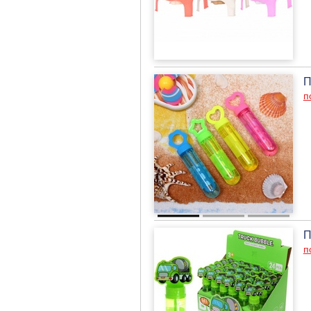
П
п
П
п