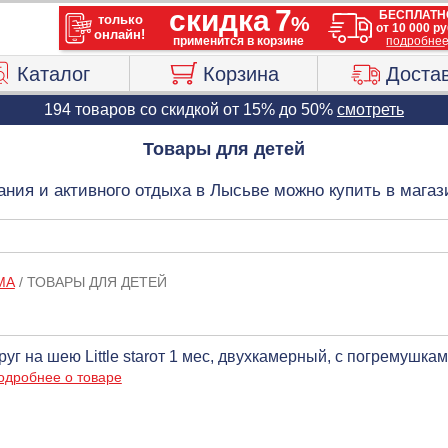
Каталог
Корзина
Доста
194 товаров со скидкой от 15% до 50%
смотреть
Товары для детей
пания и активного отдыха в Лысьве можно купить в мага
МА
/
ТОВАРЫ ДЛЯ ДЕТЕЙ
руг на шею Little starот 1 мес, двухкамерный, с погремушка
одробнее о товаре