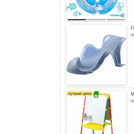
Г
п
М
п