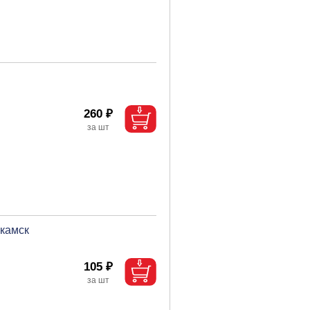
260 ₽
екамск
105 ₽