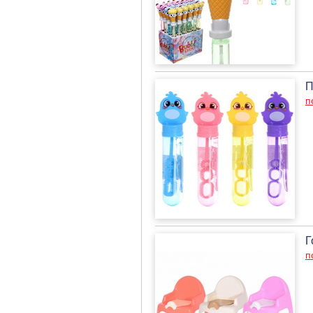
П
п
Г
п