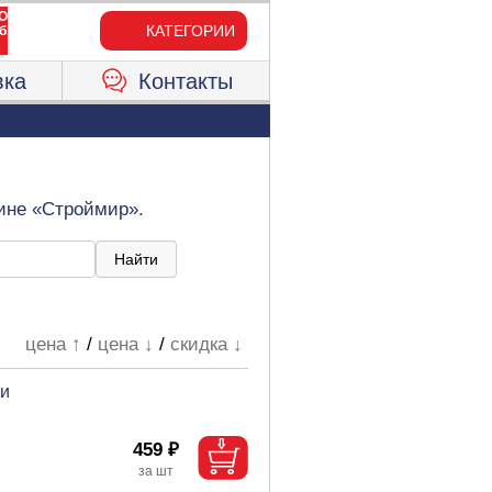
КАТЕГОРИИ
вка
Контакты
зине «Строймир».
цена ↑
/
цена ↓
/
скидка ↓
ми
459 ₽