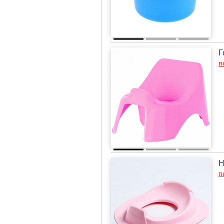
Г
п
Н
п