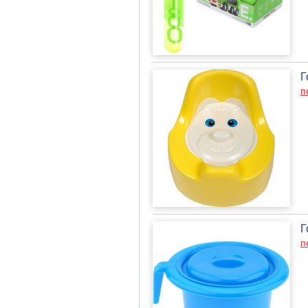
Г
п
Г
п