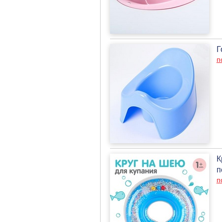
Г
п
К
п
п