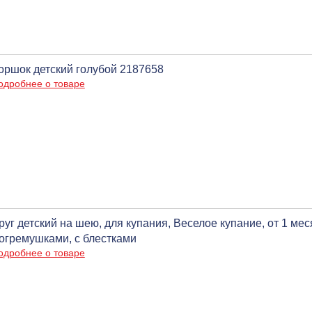
оршок детский голубой 2187658
одробнее о товаре
руг детский на шею, для купания, Веселое купание, от 1 ме
огремушками, с блестками
одробнее о товаре