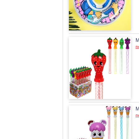
М
п
М
п