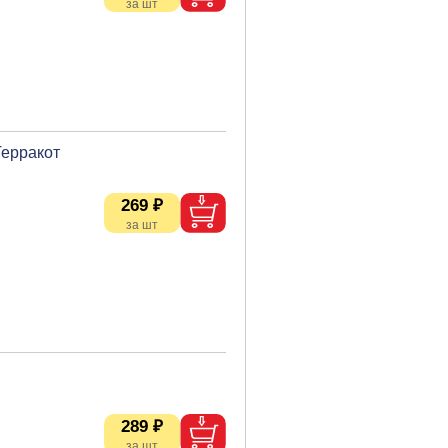
Терракот
269 ₽
289 ₽