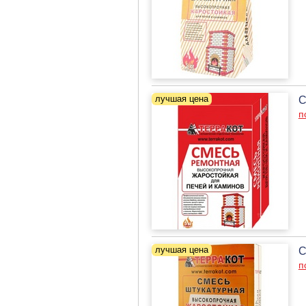
С
п
С
п