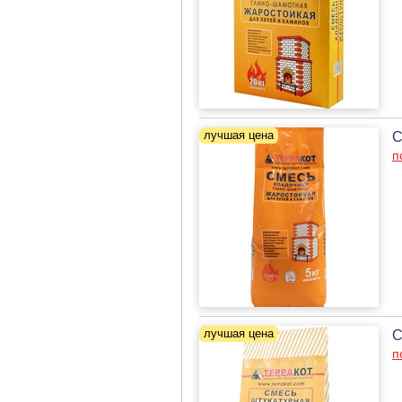
С
п
С
п