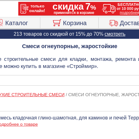
Каталог
Корзина
Доста
213 товаров со скидкой от 15% до 70%
смотреть
Смеси огнеупорные, жаростойкие
 строительные смеси для кладки, монтажа, ремонта 
е можно купить в магазине «Строймир».
УХИЕ СТРОИТЕЛЬНЫЕ СМЕСИ
/
СМЕСИ ОГНЕУПОРНЫЕ, ЖАРОС
месь кладочная глино-шамотная, для каминов и печей Терра
одробнее о товаре