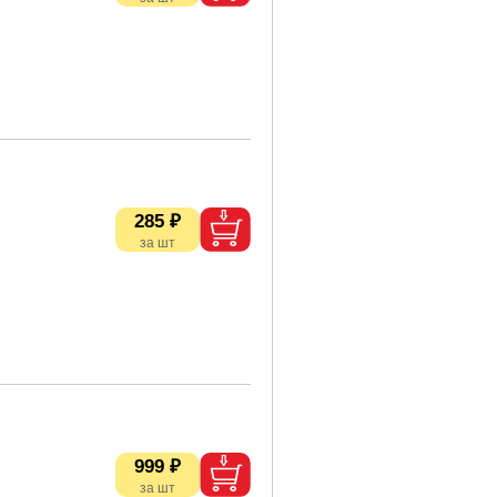
285 ₽
999 ₽