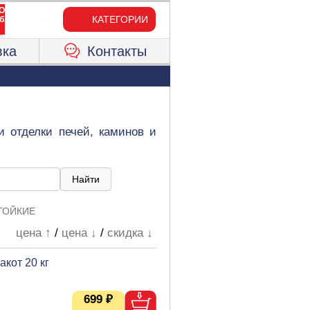
КАТЕГОРИИ
вка
Контакты
и отделки печей, каминов и
ТОЙКИЕ
цена ↑
/
цена ↓
/
скидка ↓
кот 20 кг
699 ₽