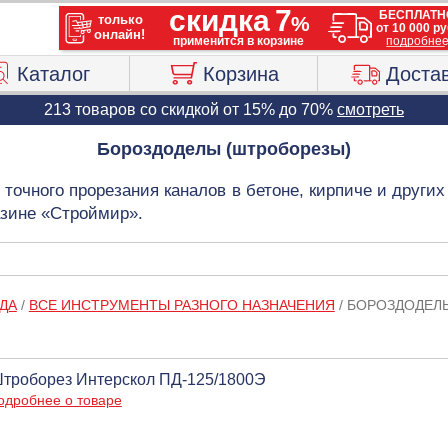
Каталог
Корзина
Доста
213 товаров со скидкой от 15% до 70%
смотреть
Бороздоделы (штроборезы)
точного прорезания каналов в бетоне, кирпиче и други
азине «Строймир».
ДА
/
ВСЕ ИНСТРУМЕНТЫ РАЗНОГО НАЗНАЧЕНИЯ
/
БОРОЗДОДЕЛ
троборез Интерскол ПД-125/1800Э
одробнее о товаре