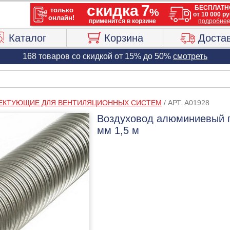
Каталог
Корзина
Доста
168 товаров со скидкой от 15% до 50%
смотреть
ЕКТУЮЩИЕ ДЛЯ ВЕНТИЛЯЦИОННЫХ СИСТЕМ
/
АРТ. A01928
Воздуховод алюминиевый 
мм 1,5 м