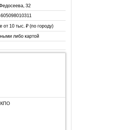
 Федосеева, 32
4605098010311
 от 10 тыс. ₽ (по городу)
чными либо картой
5СКПО