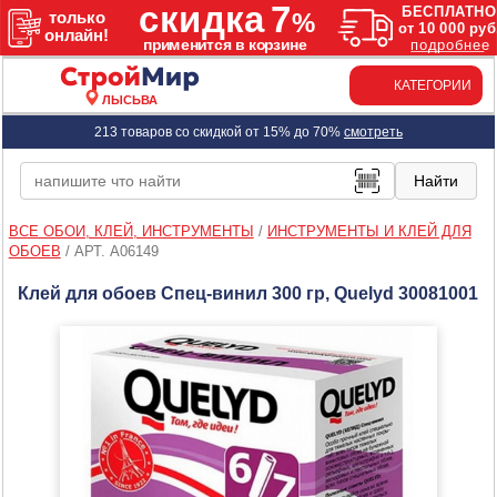
КАТЕГОРИИ
ЛЫСЬВА
213 товаров со скидкой от 15% до 70%
смотреть
ВСЕ ОБОИ, КЛЕЙ, ИНСТРУМЕНТЫ
/
ИНСТРУМЕНТЫ И КЛЕЙ ДЛЯ
ОБОЕВ
/
АРТ. A06149
Клей для обоев Спец-винил 300 гр, Quelyd 30081001