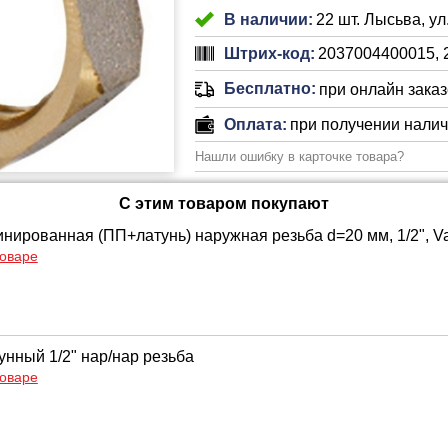
В наличии:
22 шт. Лысьва, ул
Штрих-код:
2037004400015, 
Бесплатно:
при онлайн заказе
Оплата:
при получении нали
Нашли ошибку в карточке товара?
С этим товаром покупают
нированная (ПП+латунь) наружная резьба d=20 мм, 1/2", Va
товаре
унный 1/2" нар/нар резьба
товаре