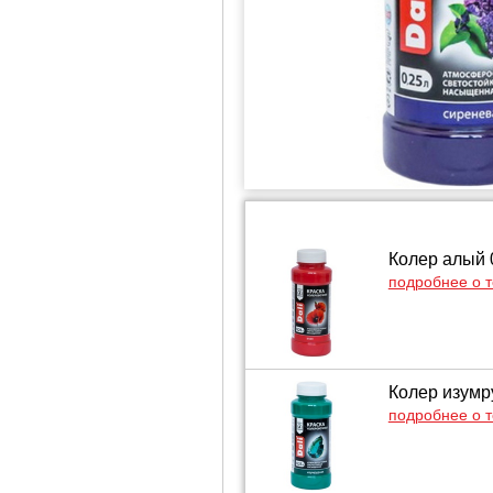
Колер алый 0
подробнее о 
Колер изумру
подробнее о 