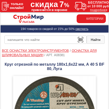
КАТЕГОРИИ
ЛЫСЬВА
194 товаров со скидкой от 15% до 50%
смотреть
ВСЕ ОСНАСТКИ ЭЛЕКТРОИНСТРУМЕНТОВ
/
ОСНАСТКА ДЛЯ
ШЛИФОВАЛЬНЫХ МАШИН
/
АРТ. A08381
Круг отрезной по металлу 180х1,6х22 мм, А 40 S BF
80, Луга