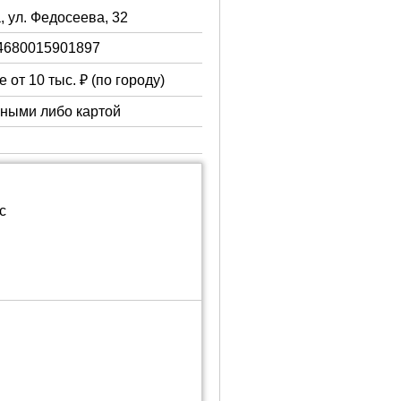
, ул. Федосеева, 32
4680015901897
 от 10 тыс. ₽ (по городу)
чными либо картой
с