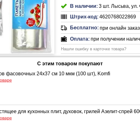
В наличии:
3 шт. Лысьва, ул.
Штрих-код:
4620768022869
Бесплатно:
при онлайн заказе
Оплата:
при получении нали
Нашли ошибку в карточке товара?
С этим товаром покупают
ов фасовочных 24х37 см 10 мкм (100 шт), Komfi
товаре
тящее для кухонных плит, духовок, грилей Азелит-спрей 600
товаре