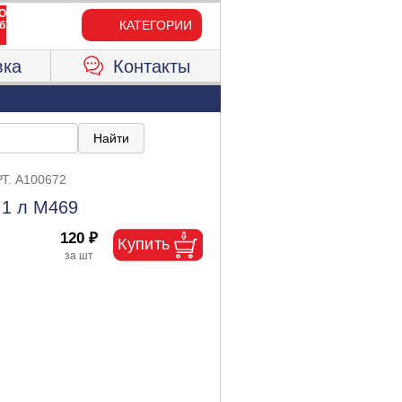
КАТЕГОРИИ
вка
Контакты
Т. A100672
 1 л М469
120 ₽