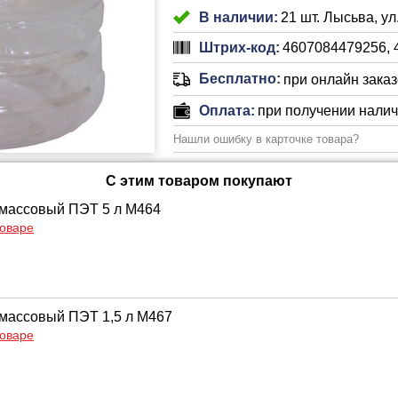
В наличии:
21 шт. Лысьва, ул
Штрих-код:
4607084479256, 
Бесплатно:
при онлайн заказе
Оплата:
при получении нали
Нашли ошибку в карточке товара?
С этим товаром покупают
массовый ПЭТ 5 л М464
товаре
массовый ПЭТ 1,5 л М467
товаре