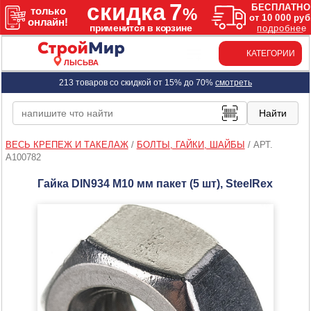
КАТЕГОРИИ
ЛЫСЬВА
213 товаров со скидкой от 15% до 70%
смотреть
ВЕСЬ КРЕПЕЖ И ТАКЕЛАЖ
/
БОЛТЫ, ГАЙКИ, ШАЙБЫ
/
АРТ.
A100782
Гайка DIN934 М10 мм пакет (5 шт), SteelRex