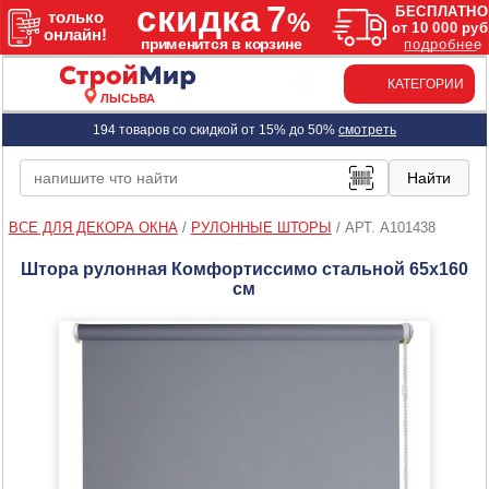
КАТЕГОРИИ
ЛЫСЬВА
194 товаров со скидкой от 15% до 50%
смотреть
ВСЕ ДЛЯ ДЕКОРА ОКНА
/
РУЛОННЫЕ ШТОРЫ
/
АРТ. A101438
Штора рулонная Комфортиссимо стальной 65х160
см