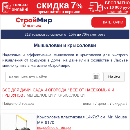
КАТЕГОРИИ
ЛЫСЬВА
213 товаров со скидкой от 15% до 70%
смотреть
Мышеловки и крысоловки
Надежные и эффективные мышеловки и крысоловки для быстрого
избавления от грызунов в доме, на даче или в хозяйстве в Лысьве
можно купить в магазине «Строймир».
ВСЕ ДЛЯ ДАЧИ, САДА И ОГОРОДА
/
ВСЕ ОТ НАСЕКОМЫХ И
ГРЫЗУНОВ
/
МЫШЕЛОВКИ И КРЫСОЛОВКИ
Найдено 3 товара
цена ↑
/
цена ↓
/
скидка ↓
Крысоловка пластиковая 14х7х7 см, Mr. Mouse
MR-9170
подробнее о товаре