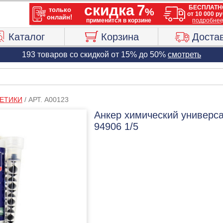
Каталог
Корзина
Доста
193 товаров со скидкой от 15% до 50%
смотреть
ЕТИКИ
/
АРТ. A00123
Анкер химический универса
94906 1/5