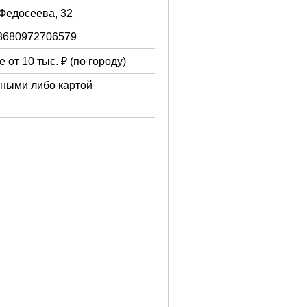
 Федосеева, 32
8680972706579
 от 10 тыс. ₽ (по городу)
чными либо картой