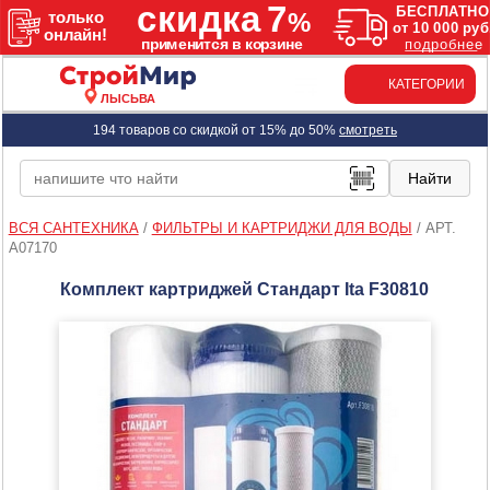
КАТЕГОРИИ
ЛЫСЬВА
194 товаров со скидкой от 15% до 50%
смотреть
ВСЯ САНТЕХНИКА
/
ФИЛЬТРЫ И КАРТРИДЖИ ДЛЯ ВОДЫ
/
АРТ.
A07170
Комплект картриджей Стандарт Ita F30810