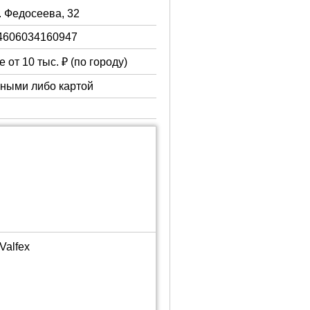
. Федосеева, 32
4606034160947
 от 10 тыс. ₽ (по городу)
чными либо картой
Valfex