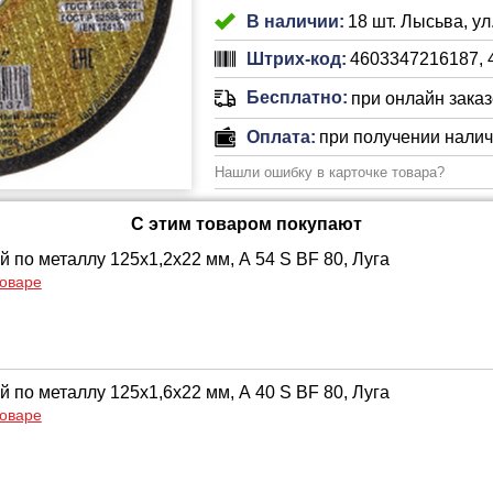
В наличии:
18 шт. Лысьва, ул
Штрих-код:
4603347216187, 
Бесплатно:
при онлайн заказе
Оплата:
при получении нали
Нашли ошибку в карточке товара?
С этим товаром покупают
й по металлу 125х1,2х22 мм, А 54 S BF 80, Луга
товаре
й по металлу 125х1,6х22 мм, А 40 S BF 80, Луга
товаре