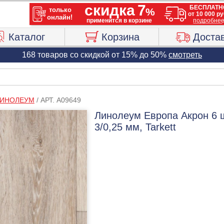
Каталог
Корзина
Доста
168 товаров со скидкой от 15% до 50%
смотреть
ИНОЛЕУМ
/
АРТ. A09649
Линолеум Европа Акрон 6 
3/0,25 мм, Tarkett