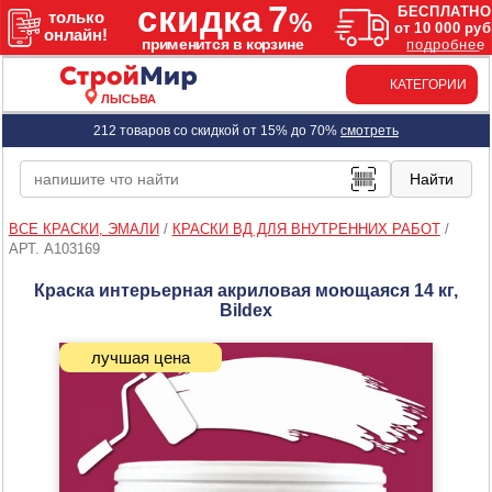
КАТЕГОРИИ
ЛЫСЬВА
212 товаров со скидкой от 15% до 70%
смотреть
ВСЕ КРАСКИ, ЭМАЛИ
/
КРАСКИ ВД ДЛЯ ВНУТРЕННИХ РАБОТ
/
АРТ. A103169
Краска интерьерная акриловая моющаяся 14 кг,
Bildex