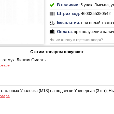
В наличии:
5 упак. Лысьва, у
Штрих-код:
4603355380542
Бесплатно:
при онлайн заказе
Оплата:
при получении нали
Нашли ошибку в карточке товара?
С этим товаром покупают
я от мух, Липкая Смерть
товаре
 столовых Уралочка (М13) на подвеске Универсал (3 шт), Н
товаре